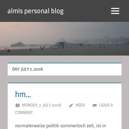
Skip
almis personal blog
to
Menu
content
DAY:
JULY 7, 2008
hm…
MONDAY, 7. JULY 2008
HEIDI
LEAVE A
COMMENT
normalerweise politik-sommerloch zeit, ist in