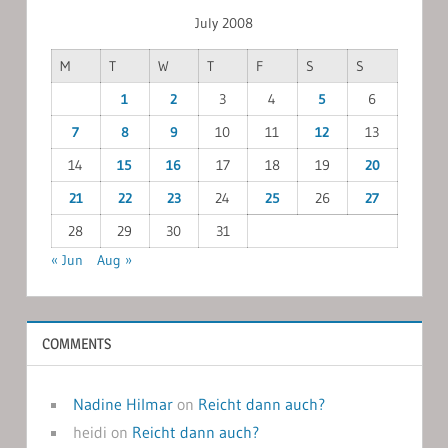
July 2008
M
T
W
T
F
S
S
1
2
3
4
5
6
7
8
9
10
11
12
13
14
15
16
17
18
19
20
21
22
23
24
25
26
27
28
29
30
31
« Jun
Aug »
COMMENTS
Nadine Hilmar
on
Reicht dann auch?
heidi
on
Reicht dann auch?