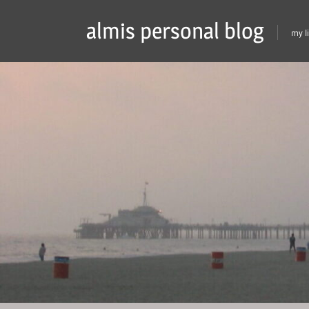
Skip
almis personal blog
to
my l
content