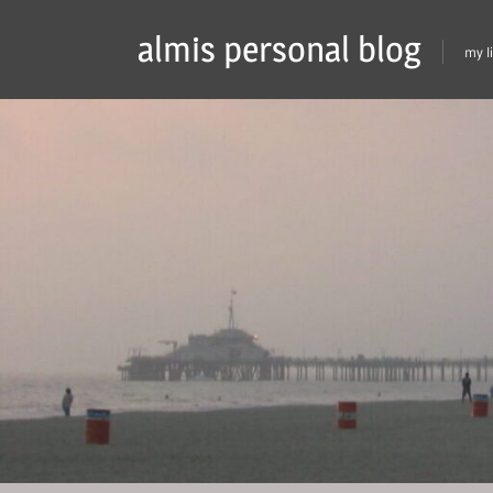
Skip
almis personal blog
to
my l
content