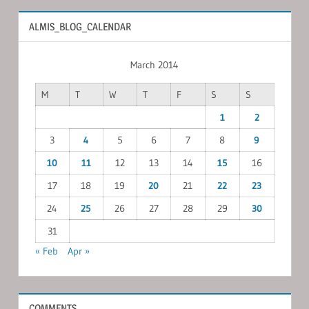
ALMIS_BLOG_CALENDAR
March 2014
M
T
W
T
F
S
S
1
2
3
4
5
6
7
8
9
10
11
12
13
14
15
16
17
18
19
20
21
22
23
24
25
26
27
28
29
30
31
« Feb
Apr »
COMMENTS