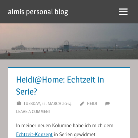
Skip
almis personal blog
to
Menu
content
Heidi@Home: Echtzeit in
Serie?
TUESDAY, 11. MARCH 2014
HEIDI
LEAVE A COMMENT
In meiner neuen Kolumne habe ich mich dem
Echtzeit-Konzept
in Serien gewidmet.