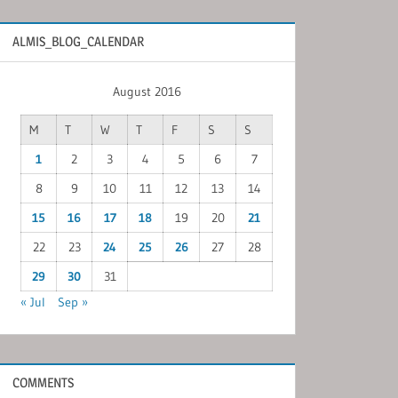
ALMIS_BLOG_CALENDAR
August 2016
M
T
W
T
F
S
S
1
2
3
4
5
6
7
8
9
10
11
12
13
14
15
16
17
18
19
20
21
22
23
24
25
26
27
28
29
30
31
« Jul
Sep »
COMMENTS