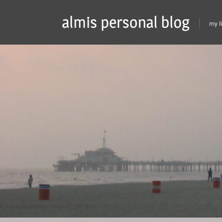
Skip
almis personal blog
to
my l
content