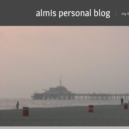
Skip
almis personal blog
to
my l
content