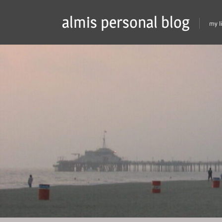
Skip
almis personal blog
to
my l
content