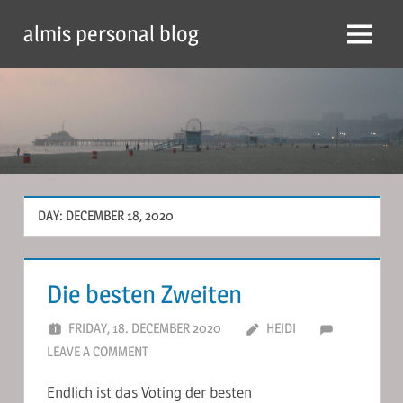
Skip
almis personal blog
to
Menu
content
DAY:
DECEMBER 18, 2020
Die besten Zweiten
FRIDAY, 18. DECEMBER 2020
HEIDI
LEAVE A COMMENT
Endlich ist das Voting der besten