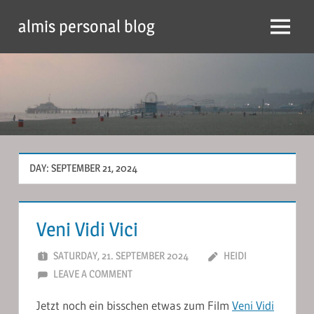
Skip
almis personal blog
to
Menu
content
DAY:
SEPTEMBER 21, 2024
Veni Vidi Vici
SATURDAY, 21. SEPTEMBER 2024
HEIDI
LEAVE A COMMENT
Jetzt noch ein bisschen etwas zum Film
Veni Vidi