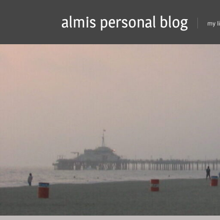
Skip
almis personal blog
to
my l
content