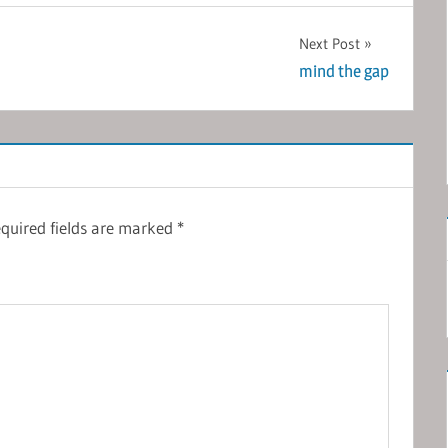
Next Post
mind the gap
quired fields are marked
*