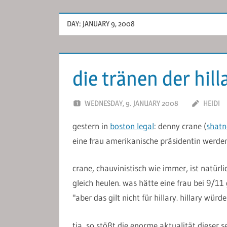
DAY:
JANUARY 9, 2008
die tränen der hilla
WEDNESDAY, 9. JANUARY 2008
HEIDI
gestern in
boston legal
: denny crane (
shatn
eine frau amerikanische präsidentin werden
crane, chauvinistisch wie immer, ist natürl
gleich heulen. was hätte eine frau bei 9/11 
"aber das gilt nicht für hillary. hillary würd
tja, so stößt die enorme aktualität dieser 