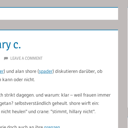
ry c.
LEAVE A COMMENT
er
) und alan shore (
spader
) diskutieren darüber, ob
 kann oder nicht.
ich strikt dagegen. und warum: klar – weil frauen immer
getan? selbstverständlich geheult. shore wirft ein:
e nicht heulen" und crane: "stimmt, hillary nicht".
serie doch auch an ihre
grenzen
.