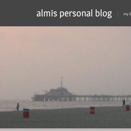
Skip
almis personal blog
to
my l
content