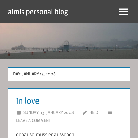
Skip
almis personal blog
to
Menu
content
DAY:
JANUARY 13, 2008
in love
SUNDAY, 13. JANUARY 2008
HEIDI
LEAVE A COMMENT
genauso muss er aussehen.