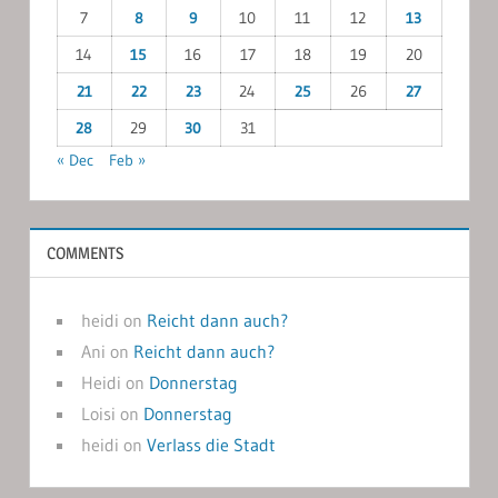
7
8
9
10
11
12
13
14
15
16
17
18
19
20
21
22
23
24
25
26
27
28
29
30
31
« Dec
Feb »
COMMENTS
heidi
on
Reicht dann auch?
Ani
on
Reicht dann auch?
Heidi
on
Donnerstag
Loisi
on
Donnerstag
heidi
on
Verlass die Stadt