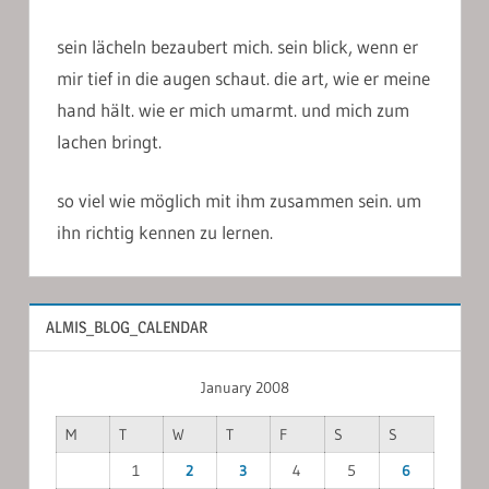
sein lächeln bezaubert mich. sein blick, wenn er
mir tief in die augen schaut. die art, wie er meine
hand hält. wie er mich umarmt. und mich zum
lachen bringt.
so viel wie möglich mit ihm zusammen sein. um
ihn richtig kennen zu lernen.
ALMIS_BLOG_CALENDAR
January 2008
M
T
W
T
F
S
S
1
2
3
4
5
6