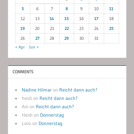
5
6
7
8
9
10
11
12
13
14
15
16
17
18
19
20
21
22
23
24
25
26
27
28
29
30
31
« Apr
Jun »
COMMENTS
Nadine Hilmar
on
Reicht dann auch?
heidi
on
Reicht dann auch?
Ani
on
Reicht dann auch?
Heidi
on
Donnerstag
Loisi
on
Donnerstag