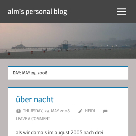
Skip
almis personal blog
to
Menu
content
DAY:
MAY 29, 2008
über nacht
THURSDAY, 29. MAY 2008
HEIDI
LEAVE A COMMENT
als wir damals im august 2005 nach drei