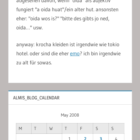
abgesehen davon, wenn "oida" als adjektiv
fungiert "a oida huat"/ein alter hut. ansonsten
eher: "oida wos is?" "bitte des gibts jo ned,
oida…" usw.
anyway: krocha kleiden ist irgendwie wie tokio
hotel. oder sind die eher
emo
? ich bin irgendwie
zu alt für sowas.
ALMIS_BLOG_CALENDAR
May 2008
M
T
W
T
F
S
S
1
2
3
4