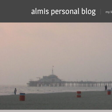
Skip
almis personal blog
to
my l
content