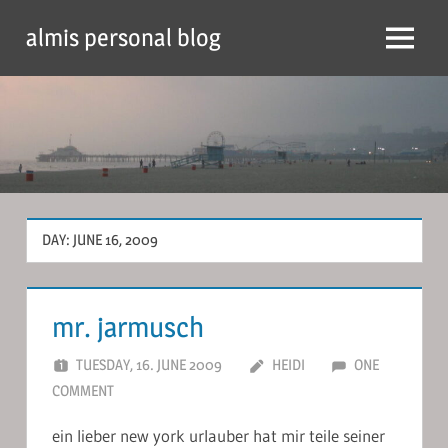
Skip
almis personal blog
to
Menu
content
DAY:
JUNE 16, 2009
mr. jarmusch
TUESDAY, 16. JUNE 2009
HEIDI
ONE
COMMENT
ein lieber new york urlauber hat mir teile seiner