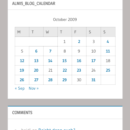
ALMIS_BLOG_CALENDAR
October 2009
M
T
W
T
F
S
S
1
2
3
4
5
6
7
8
9
10
11
12
13
14
15
16
17
18
19
20
21
22
23
24
25
26
27
28
29
30
31
« Sep
Nov »
COMMENTS
heidi
on
Reicht dann auch?