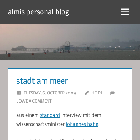
Skip
almis personal blog
to
Menu
content
stadt am meer
TUESDAY, 6. OCTOBER 2009
HEIDI
LEAVE A COMMENT
aus einem
standard
interview mit dem
wissenschaftsminister
johannes hahn
.