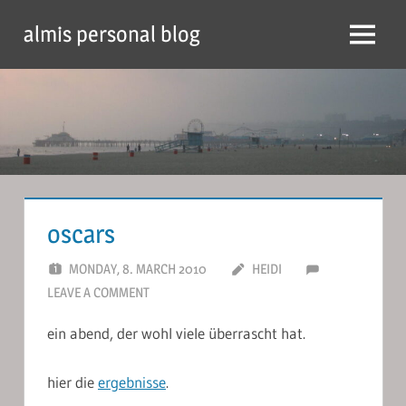
Skip
almis personal blog
to
Menu
content
oscars
MONDAY, 8. MARCH 2010
HEIDI
LEAVE A COMMENT
ein abend, der wohl viele überrascht hat.
hier die
ergebnisse
.