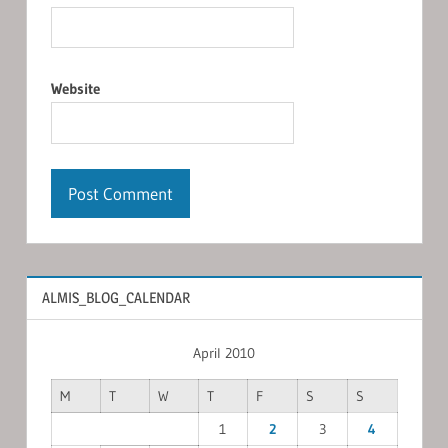
Website
ALMIS_BLOG_CALENDAR
April 2010
M
T
W
T
F
S
S
1
2
3
4