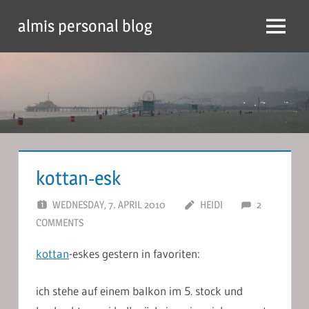
Skip
almis personal blog
to
Menu
content
kottan-esk
WEDNESDAY, 7. APRIL 2010
HEIDI
2
COMMENTS
kottan
-eskes gestern in favoriten:
ich stehe auf einem balkon im 5. stock und