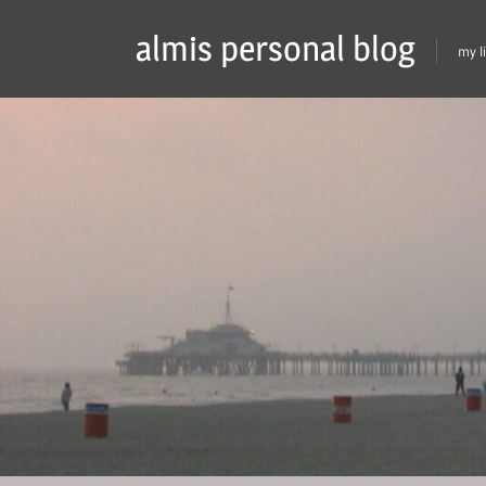
Skip
almis personal blog
to
my l
content