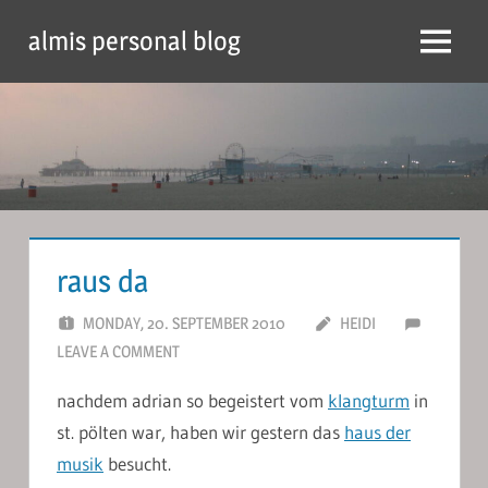
Skip
almis personal blog
to
Menu
content
raus da
MONDAY, 20. SEPTEMBER 2010
HEIDI
LEAVE A COMMENT
nachdem adrian so begeistert vom
klangturm
in
st. pölten war, haben wir gestern das
haus der
musik
besucht.