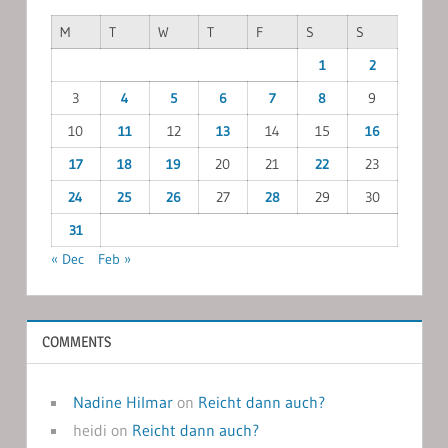
M
T
W
T
F
S
S
1
2
3
4
5
6
7
8
9
10
11
12
13
14
15
16
17
18
19
20
21
22
23
24
25
26
27
28
29
30
31
« Dec
Feb »
COMMENTS
Nadine Hilmar
on
Reicht dann auch?
heidi
on
Reicht dann auch?