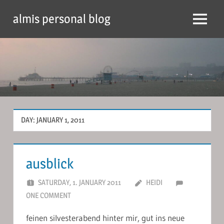
Skip
almis personal blog
to
Menu
content
DAY:
JANUARY 1, 2011
ausblick
SATURDAY, 1. JANUARY 2011
HEIDI
ONE COMMENT
feinen silvesterabend hinter mir, gut ins neue