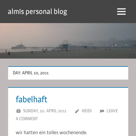
Skip
almis personal blog
to
Menu
content
DAY:
APRIL 10, 2011
fabelhaft
SUNDAY, 10. APRIL 2011
HEIDI
LEAVE
A COMMENT
wir hatten ein tolles wochenende.