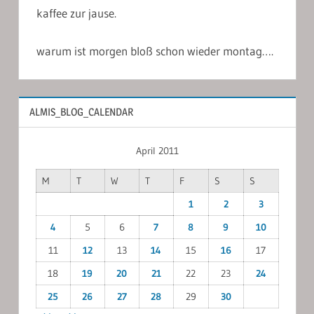
kaffee zur jause.
warum ist morgen bloß schon wieder montag….
ALMIS_BLOG_CALENDAR
April 2011
M
T
W
T
F
S
S
1
2
3
4
5
6
7
8
9
10
11
12
13
14
15
16
17
18
19
20
21
22
23
24
25
26
27
28
29
30