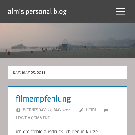
Skip
almis personal blog
to
Menu
content
DAY:
MAY 25, 2011
filmempfehlung
WEDNESDAY, 25. MAY 2011
HEIDI
LEAVE A COMMENT
ich empfehle ausdrücklich den in kürze