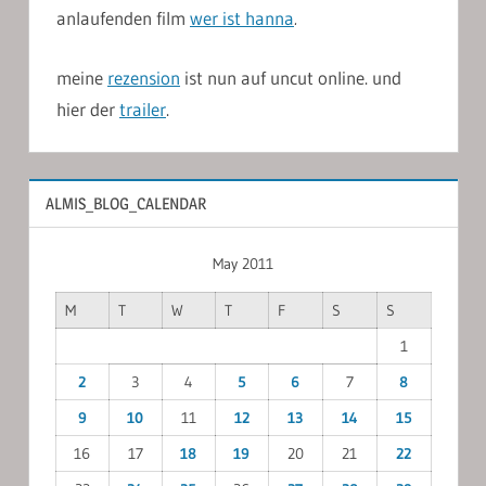
anlaufenden film
wer ist hanna
.
meine
rezension
ist nun auf uncut online. und
hier der
trailer
.
ALMIS_BLOG_CALENDAR
May 2011
M
T
W
T
F
S
S
1
2
3
4
5
6
7
8
9
10
11
12
13
14
15
16
17
18
19
20
21
22