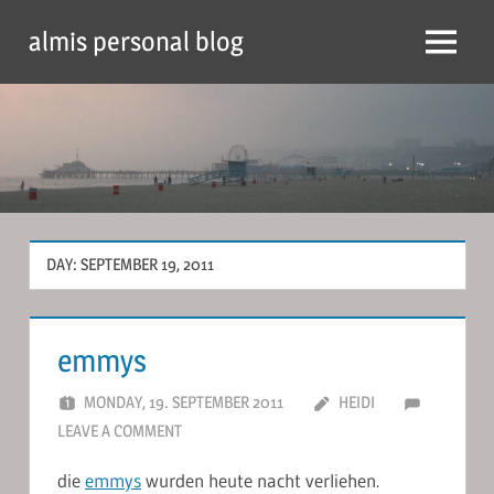
Skip
almis personal blog
to
Menu
content
DAY:
SEPTEMBER 19, 2011
emmys
MONDAY, 19. SEPTEMBER 2011
HEIDI
LEAVE A COMMENT
die
emmys
wurden heute nacht verliehen.