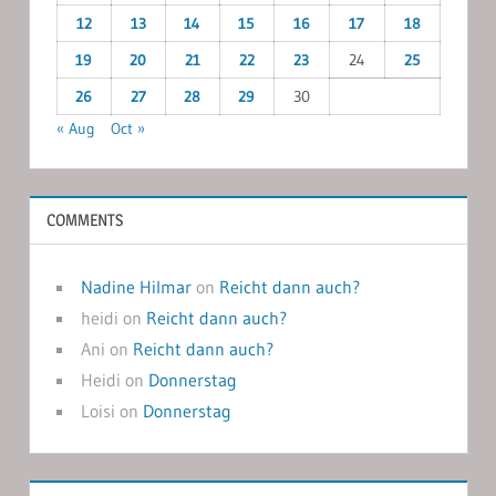
12
13
14
15
16
17
18
19
20
21
22
23
24
25
26
27
28
29
30
« Aug
Oct »
COMMENTS
Nadine Hilmar
on
Reicht dann auch?
heidi
on
Reicht dann auch?
Ani
on
Reicht dann auch?
Heidi
on
Donnerstag
Loisi
on
Donnerstag