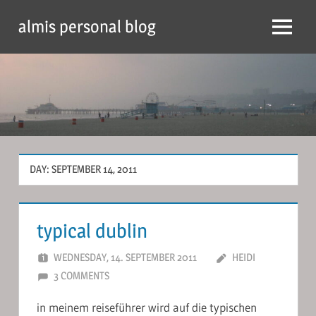
Skip
almis personal blog
to
Menu
content
DAY:
SEPTEMBER 14, 2011
typical dublin
WEDNESDAY, 14. SEPTEMBER 2011
HEIDI
3 COMMENTS
in meinem reiseführer wird auf die typischen