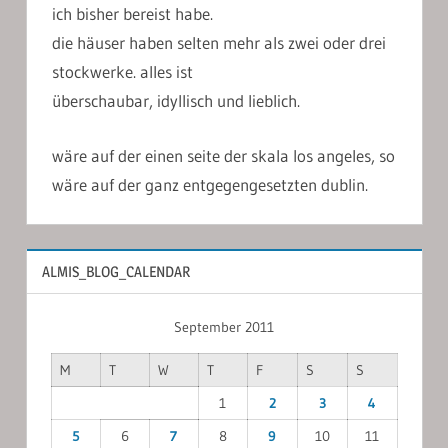
ich bisher bereist habe.
die häuser haben selten mehr als zwei oder drei
stockwerke. alles ist
überschaubar, idyllisch und lieblich.
wäre auf der einen seite der skala los angeles, so
wäre auf der ganz entgegengesetzten dublin.
ALMIS_BLOG_CALENDAR
September 2011
M
T
W
T
F
S
S
1
2
3
4
5
6
7
8
9
10
11