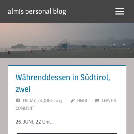
Skip
almis personal blog
to
Menu
content
Währenddessen in Südtirol,
zwei
FRIDAY, 28. JUNE 2013
HEIDI
LEAVE A
COMMENT
26. JUNI, 22 Uhr…