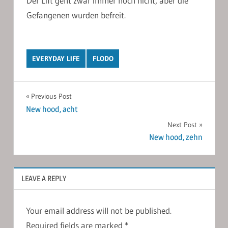
Der Lift geht zwar immer noch nicht, aber die
Gefangenen wurden befreit.
EVERYDAY LIFE
FLODO
Post
Previous Post
New hood, acht
navigation
Next Post
New hood, zehn
LEAVE A REPLY
Your email address will not be published.
Required fields are marked
*