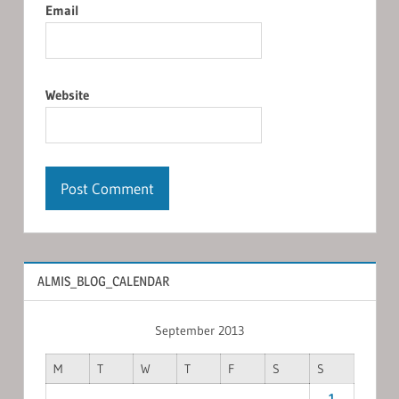
Email
Website
ALMIS_BLOG_CALENDAR
September 2013
M
T
W
T
F
S
S
1