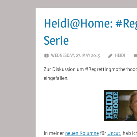
Heidi@Home: #Reg
Serie
WEDNESDAY, 27. MAY 2015
HEIDI
Zur Diskussion um #Regrettingmotherhood i
eingefallen.
In meiner
neuen Kolumne
für
Uncut
, hab i