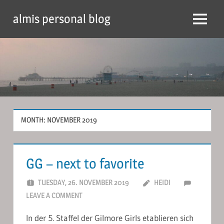
Skip
almis personal blog
to
Menu
content
MONTH:
NOVEMBER 2019
GG – next to favorite
TUESDAY, 26. NOVEMBER 2019
HEIDI
LEAVE A COMMENT
In der 5. Staffel der Gilmore Girls etablieren sich