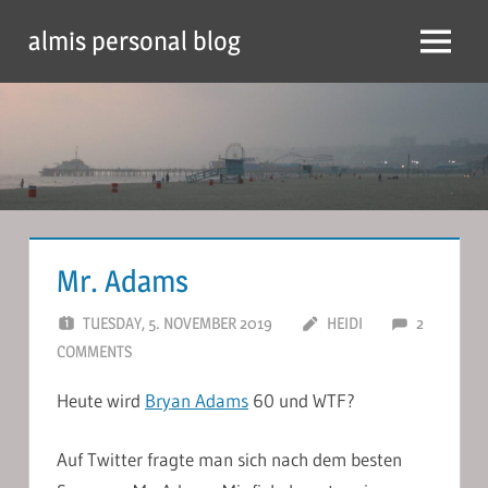
Skip
almis personal blog
to
Menu
content
Mr. Adams
TUESDAY, 5. NOVEMBER 2019
HEIDI
2
COMMENTS
Heute wird
Bryan Adams
60 und WTF?
Auf Twitter fragte man sich nach dem besten