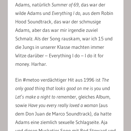
Adams, natürlich
Summer of 69
, das war der
wilde Adams und
Everything I do
, aus dem Robin
Hood Soundtrack, das war der schmusige
Adams, aber das war mir irgendie zuviel
Schmalz. Als der Song rauskam, war ich 15 und
die Jungs in unserer Klasse machten immer
Witze darüber – Everything I do – I do it for
money. Harhar.
Ein #metoo verdächtiger Hit aus 1996 ist
The
only good thing that looks good on me is you
und
Let’s make a night to remember
, gleiches Album,
sowie
Have you every really loved a woman
(aus
dem Don Juan de Marco Soundtrack), da hatte
Adams eine ziemlich sexuelle Schlagseite. Aja
und diesen Musketier Song mit Rod Steward und