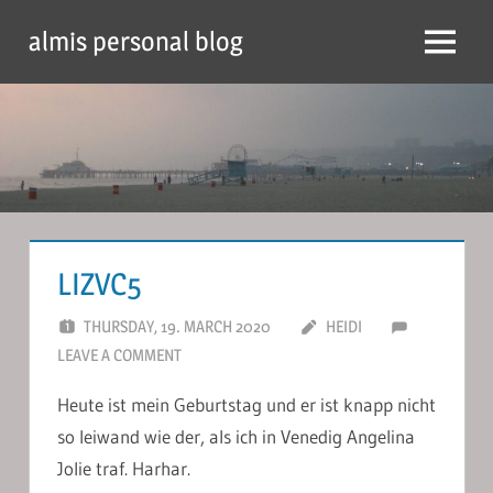
Skip
almis personal blog
to
Menu
content
LIZVC5
THURSDAY, 19. MARCH 2020
HEIDI
LEAVE A COMMENT
Heute ist mein Geburtstag und er ist knapp nicht
so leiwand wie der, als ich in Venedig Angelina
Jolie traf. Harhar.