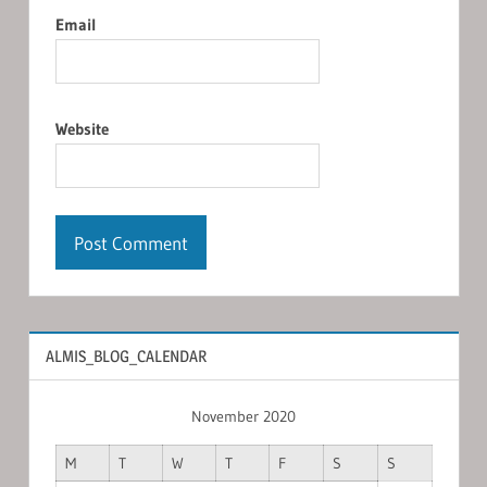
Email
Website
ALMIS_BLOG_CALENDAR
November 2020
M
T
W
T
F
S
S