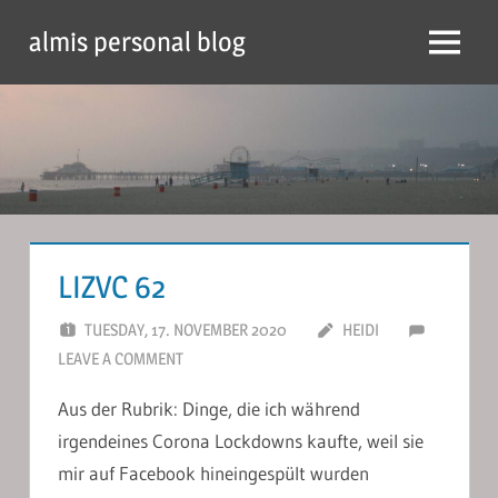
Skip
almis personal blog
to
Menu
content
LIZVC 62
TUESDAY, 17. NOVEMBER 2020
HEIDI
LEAVE A COMMENT
Aus der Rubrik: Dinge, die ich während
irgendeines Corona Lockdowns kaufte, weil sie
mir auf Facebook hineingespült wurden