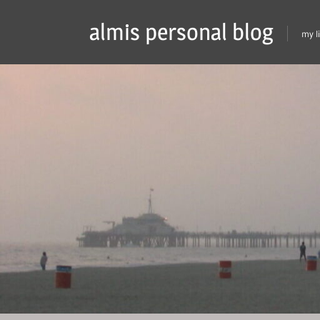
Skip
almis personal blog
to
my l
content