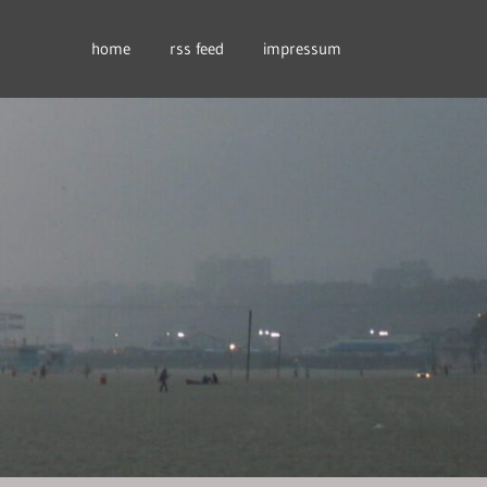
home
rss feed
impressum