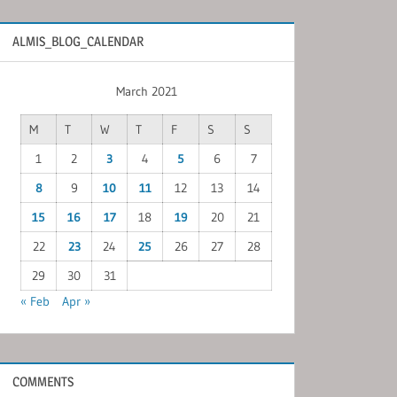
ALMIS_BLOG_CALENDAR
March 2021
M
T
W
T
F
S
S
1
2
3
4
5
6
7
8
9
10
11
12
13
14
15
16
17
18
19
20
21
22
23
24
25
26
27
28
29
30
31
« Feb
Apr »
COMMENTS