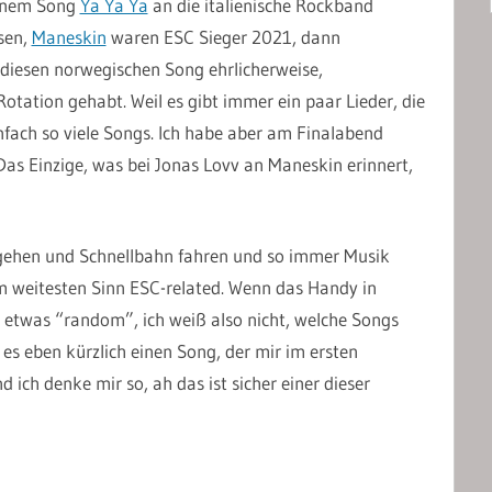
einem Song
Ya Ya Ya
an die italienische Rockband
ssen,
Maneskin
waren ESC Sieger 2021, dann
e diesen norwegischen Song ehrlicherweise,
otation gehabt. Weil es gibt immer ein paar Lieder, die
einfach so viele Songs. Ich habe aber am Finalabend
as Einzige, was bei Jonas Lovv an Maneskin erinnert,
n gehen und Schnellbahn fahren und so immer Musik
im weitesten Sinn ESC-related. Wenn das Handy in
ist etwas “random”, ich weiß also nicht, welche Songs
s eben kürzlich einen Song, der mir im ersten
ch denke mir so, ah das ist sicher einer dieser