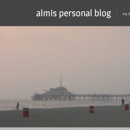
Skip
almis personal blog
to
my l
content