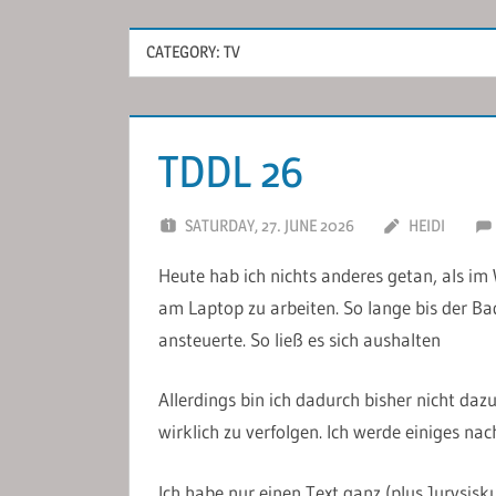
CATEGORY:
TV
TDDL 26
SATURDAY, 27. JUNE 2026
HEIDI
Heute hab ich nichts anderes getan, als i
am Laptop zu arbeiten. So lange bis der B
ansteuerte. So ließ es sich aushalten
Allerdings bin ich dadurch bisher nicht da
wirklich zu verfolgen. Ich werde einiges n
Ich habe nur einen Text ganz (plus Jurysisk