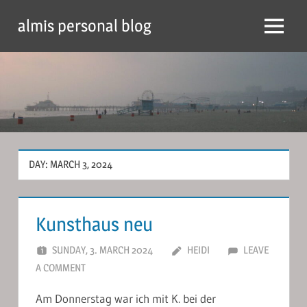
Skip
almis personal blog
to
Menu
content
DAY:
MARCH 3, 2024
Kunsthaus neu
SUNDAY, 3. MARCH 2024
HEIDI
LEAVE
A COMMENT
Am Donnerstag war ich mit K. bei der