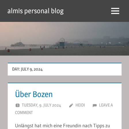
Skip
almis personal blog
to
Menu
content
DAY:
JULY 9, 2024
Über Bozen
TUESDAY, 9. JULY 2024
HEIDI
LEAVE A
COMMENT
Unlängst hat mich eine Freundin nach Tipps zu