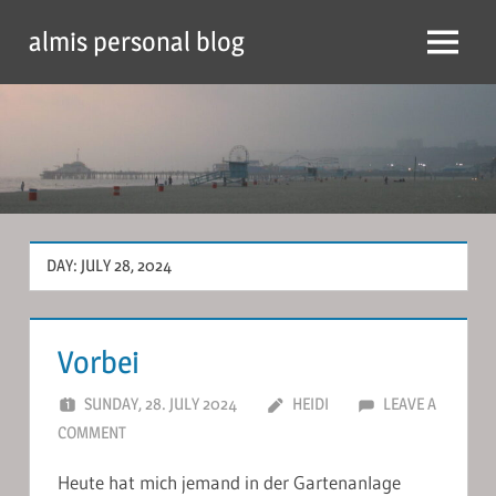
Skip
almis personal blog
to
Menu
content
DAY:
JULY 28, 2024
Vorbei
SUNDAY, 28. JULY 2024
HEIDI
LEAVE A
COMMENT
Heute hat mich jemand in der Gartenanlage