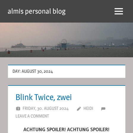
Skip
almis personal blog
to
Menu
content
DAY:
AUGUST 30, 2024
Blink Twice, zwei
FRIDAY, 30. AUGUST 2024
HEIDI
LEAVE A COMMENT
ACHTUNG SPOILER! ACHTUNG SPOILER!