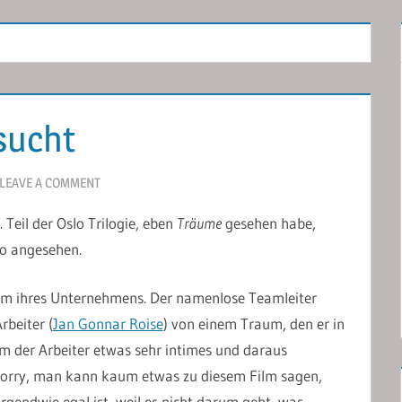
sucht
LEAVE A COMMENT
Teil der Oslo Trilogie, eben
Träume
gesehen habe,
o angesehen.
um ihres Unternehmens. Der namenlose Teamleiter
rbeiter (
Jan Gonnar Roise
) von einem Traum, den er in
hm der Arbeiter etwas sehr intimes und daraus
 sorry, man kann kaum etwas zu diesem Film sagen,
irgendwie egal ist, weil es nicht darum geht, was