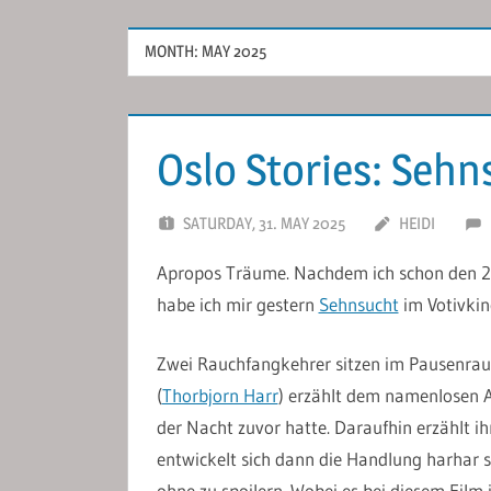
MONTH:
MAY 2025
Oslo Stories: Sehn
SATURDAY, 31. MAY 2025
HEIDI
Apropos Träume. Nachdem ich schon den 2. 
habe ich mir gestern
Sehnsucht
im Votivkin
Zwei Rauchfangkehrer sitzen im Pausenra
(
Thorbjorn Harr
) erzählt dem namenlosen A
der Nacht zuvor hatte. Daraufhin erzählt i
entwickelt sich dann die Handlung harhar
ohne zu spoilern. Wobei es bei diesem Film 