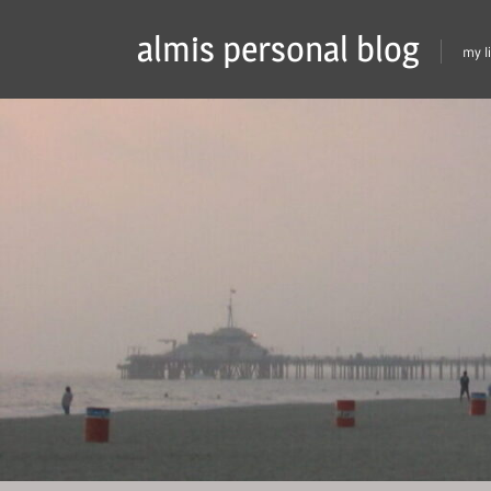
Skip
almis personal blog
to
my l
content