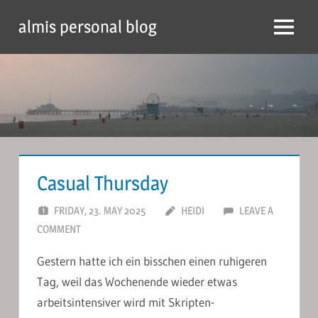
Skip
almis personal blog
to
Menu
content
Casual Thursday
FRIDAY, 23. MAY 2025
HEIDI
LEAVE A
COMMENT
Gestern hatte ich ein bisschen einen ruhigeren
Tag, weil das Wochenende wieder etwas
arbeitsintensiver wird mit Skripten-