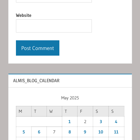
Website
ALMIS_BLOG_CALENDAR
May 2025
M
T
W
T
F
S
S
1
2
3
4
5
6
7
8
9
10
11