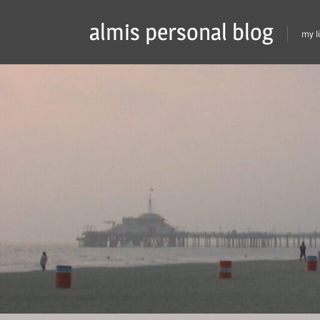
Skip
almis personal blog
to
my l
content