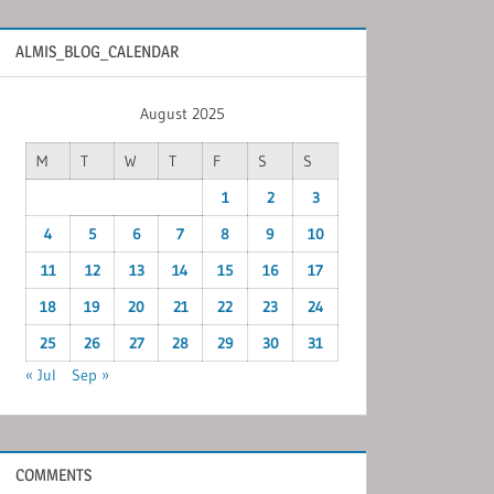
ALMIS_BLOG_CALENDAR
August 2025
M
T
W
T
F
S
S
1
2
3
4
5
6
7
8
9
10
11
12
13
14
15
16
17
18
19
20
21
22
23
24
25
26
27
28
29
30
31
« Jul
Sep »
COMMENTS