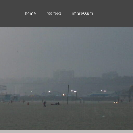
home
rss feed
impressum