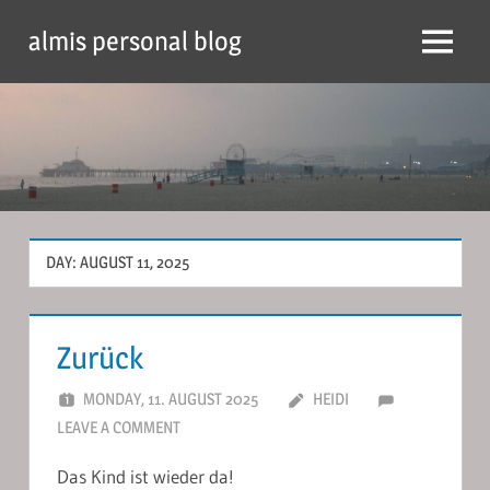
Skip
almis personal blog
to
Menu
content
DAY:
AUGUST 11, 2025
Zurück
MONDAY, 11. AUGUST 2025
HEIDI
LEAVE A COMMENT
Das Kind ist wieder da!