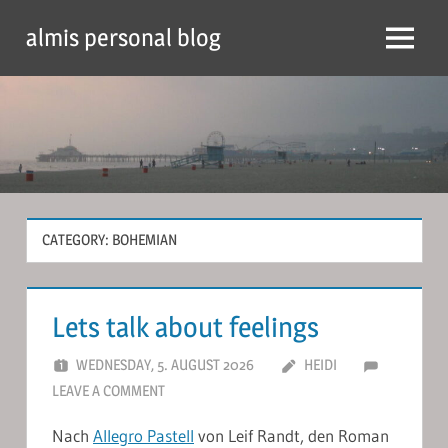
Skip
almis personal blog
to
Menu
content
CATEGORY:
BOHEMIAN
Lets talk about feelings
WEDNESDAY, 5. AUGUST 2026
HEIDI
LEAVE A COMMENT
Nach
Allegro Pastell
von Leif Randt, den Roman