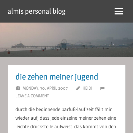
Skip
almis personal blog
to
Menu
content
die zehen meiner jugend
MONDAY, 30. APRIL 2007
HEIDI
LEAVE A COMMENT
durch die beginnende barfuß-lauf zeit fällt mir
wieder auf, dass jede einzelne meiner zehen eine
leichte druckstelle aufweist. das kommt von den