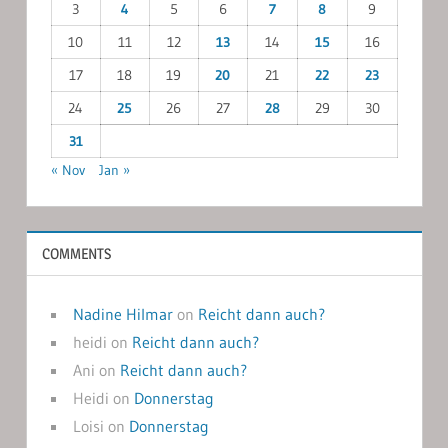
3
4
5
6
7
8
9
10
11
12
13
14
15
16
17
18
19
20
21
22
23
24
25
26
27
28
29
30
31
« Nov
Jan »
COMMENTS
Nadine Hilmar
on
Reicht dann auch?
heidi
on
Reicht dann auch?
Ani
on
Reicht dann auch?
Heidi
on
Donnerstag
Loisi
on
Donnerstag