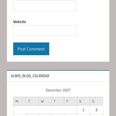
Website
ALMIS_BLOG_CALENDAR
December 2007
M
T
W
T
F
S
S
1
2