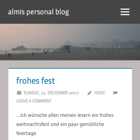
Skip
almis personal blog
to
Menu
content
frohes fest
SUNDAY, 23. DECEMBER 2007
HEIDI
LEAVE A COMMENT
…ich wünsche allen meinen lesern ein frohes
weihnachtsfest und ein paar gemütliche
feiertage.