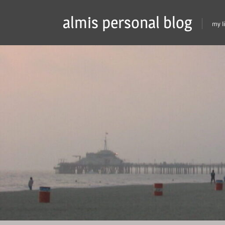
Skip
almis personal blog
to
my l
content