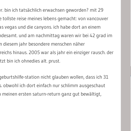
her. bin ich tatsächlich erwachsen geworden? mit 29
die tollste reise meines lebens gemacht: von vancouver
las vegas und die canyons. ich habe dort an einem
ndesamt. und am nachmittag waren wir bei 42 grad im
e in diesem jahr besondere menschen näher
eichs hinaus. 2005 war als jahr ein einziger rausch. der
zt bin ich ohnedies alt. prust.
geburtshilfe-station nicht glauben wollen, dass ich 31
aus. obwohl ich dort einfach nur schlimm ausgeschaut
ch meinen ersten saturn-return ganz gut bewältigt,