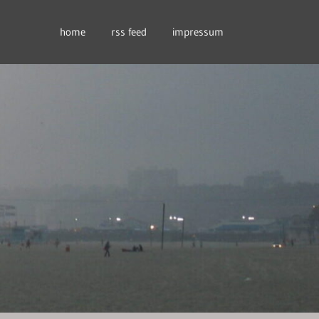
home
rss feed
impressum