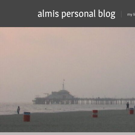
Skip
almis personal blog
to
my l
content