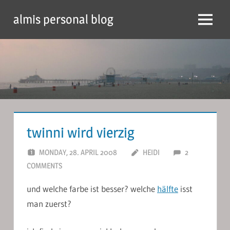
Skip
almis personal blog
to
Menu
content
twinni wird vierzig
MONDAY, 28. APRIL 2008
HEIDI
2
COMMENTS
und welche farbe ist besser? welche
hälfte
isst
man zuerst?