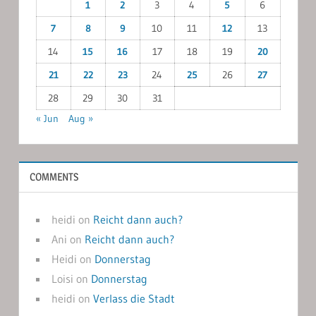
1
2
3
4
5
6
7
8
9
10
11
12
13
14
15
16
17
18
19
20
21
22
23
24
25
26
27
28
29
30
31
« Jun
Aug »
COMMENTS
heidi
on
Reicht dann auch?
Ani
on
Reicht dann auch?
Heidi
on
Donnerstag
Loisi
on
Donnerstag
heidi
on
Verlass die Stadt