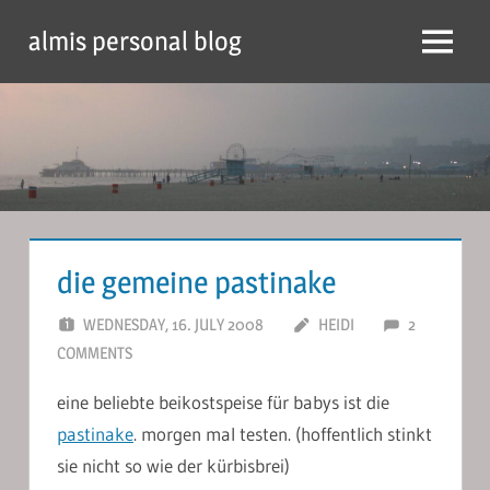
Skip
almis personal blog
to
Menu
content
die gemeine pastinake
WEDNESDAY, 16. JULY 2008
HEIDI
2
COMMENTS
eine beliebte beikostspeise für babys ist die
pastinake
. morgen mal testen. (hoffentlich stinkt
sie nicht so wie der kürbisbrei)