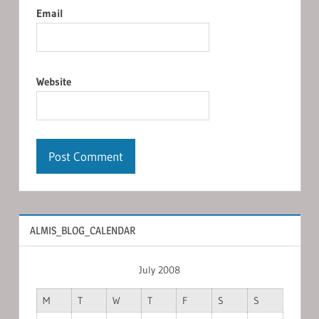
Email
Website
ALMIS_BLOG_CALENDAR
July 2008
M
T
W
T
F
S
S