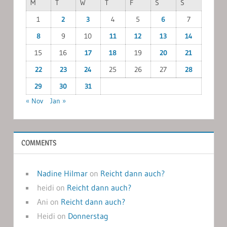
M
T
W
T
F
S
S
1
2
3
4
5
6
7
8
9
10
11
12
13
14
15
16
17
18
19
20
21
22
23
24
25
26
27
28
29
30
31
« Nov
Jan »
COMMENTS
Nadine Hilmar
on
Reicht dann auch?
heidi
on
Reicht dann auch?
Ani
on
Reicht dann auch?
Heidi
on
Donnerstag