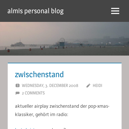
Skip
almis personal blog
to
Menu
content
zwischenstand
WEDNESDAY, 3. DECEMBER 2008
HEIDI
2 COMMENTS
aktueller airplay zwischenstand der pop-xmas-
klassiker, gehört im radio: