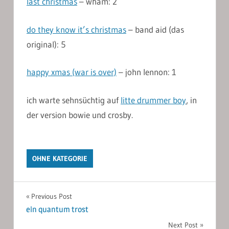
last christmas
– wham: 2
do they know it’s christmas
– band aid (das
original): 5
happy xmas (war is over)
– john lennon: 1
ich warte sehnsüchtig auf
litte drummer boy
, in
der version bowie und crosby.
OHNE KATEGORIE
Post
Previous Post
ein quantum trost
navigation
Next Post